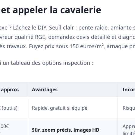
et appeler la cavalerie
e ? Lâchez le DIY. Seuil clair : pente raide, amiante
vreur qualifié RGE, demandez devis détaillé et diagnos
ès travaux. Fuyez prix sous 150 euros/m², arnaque p
i un tableau des options inspection :
 approx.
Avantages
Inco
 (outils)
Rapide, gratuit si équipé
Risqu
200€
Appre
Sûr, zoom précis, images HD
t
limit