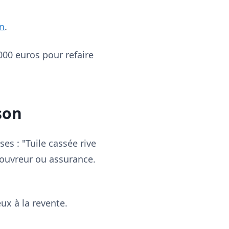
n
.
00 euros pour refaire
son
es : "Tuile cassée rive
 couvreur ou assurance.
ux à la revente.