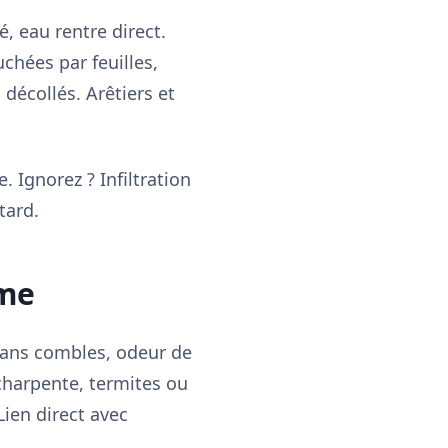
, eau rentre direct.
uchées par feuilles,
 décollés. Arêtiers et
 Ignorez ? Infiltration
tard.
ème
 dans combles, odeur de
 charpente, termites ou
Lien direct avec