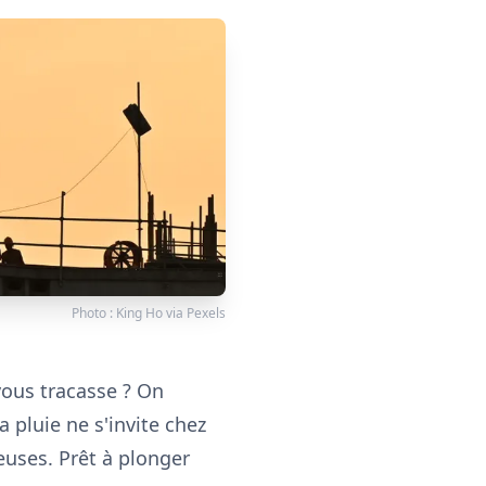
Photo :
King Ho
via
Pexels
 vous tracasse ? On
a pluie ne s'invite chez
teuses. Prêt à plonger