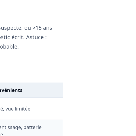
 suspecte, ou >15 ans
tic écrit. Astuce :
robable.
nvénients
é, vue limitée
ntissage, batterie
ée