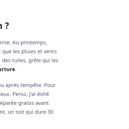
n ?
rme. Au printemps,
 que les pluies et vents
des tuiles, grêle qui les
erture
.
 ou après tempête. Pour
ux. Perso, j'ai évité
réparée gratos avant
nt, un toit qui dure 30