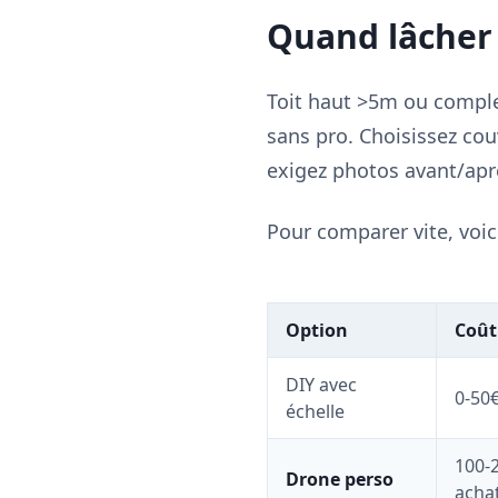
Quand lâcher 
Toit haut >5m ou complex
sans pro. Choisissez cou
exigez photos avant/apr
Pour comparer vite, voic
Option
Coût
DIY avec
0-50€
échelle
100-
Drone perso
acha