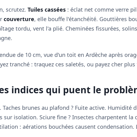
n, scrutez.
Tuiles cassées
: éclat net comme verre pilé
ur
couverture
, elle bouffe l'étanchéité. Gouttières bo
age tordu, vent l'a plié. Cheminées fissurées, solins
agne.
fendue de 10 cm, vue d'un toit en Ardèche après orage.
yez tranché : traquez ces saletés, ou payez cher plus 
 les indices qui puent le probl
s. Taches brunes au plafond ? Fuite active. Humidité
s sur isolation. Sciure fine ? Insectes charpentent la
ntilation : aérations bouchées causent condensation. 